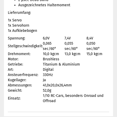
Ausgezeichnetes Haltemoment
Lieferumfang:
1x Servo
1x Servohorn
1x Aufklebebogen
Spannung:
6,0V
7,4V
8,4V
0,065
0,055
0,050
Stellgeschwindigkeit:
sec/60°
sec/60°
sec/60°
Drehmoment:
10,0 kgcm
13,0 kgcm
15,0 kgcm
Motor:
Brushless
Getriebe:
Titanium & Aluminium
Art:
Digital
Ansteuerfrequenz:
330Hz
Kugellager:
Ja
Abmessungen:
41,0x20,0x26,4mm
Gewicht:
52,0g
1/10 RC-Cars, besonders Onroad und
Einsatz:
Offroad