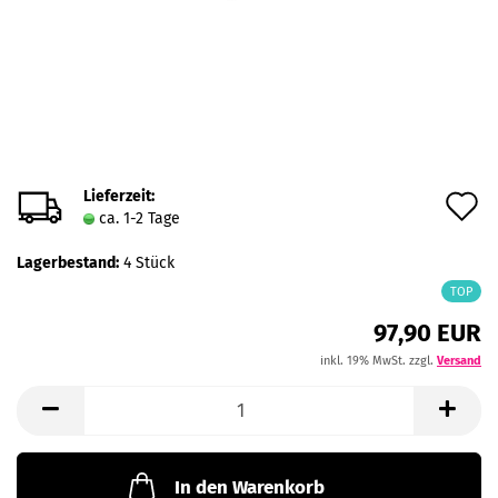
Lieferzeit:
A
ca. 1-2 Tage
d
Lagerbestand:
4
Stück
M
TOP
97,90 EUR
inkl. 19% MwSt. zzgl.
Versand
In den Warenkorb