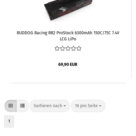
RUDDOG Racing RR2 ProStock 6300mAh 150C/75C 7.4V
LCG LiPo
69,90 EUR
Sortieren nach
pro Seite
Sortieren nach
16 pro Seite
1