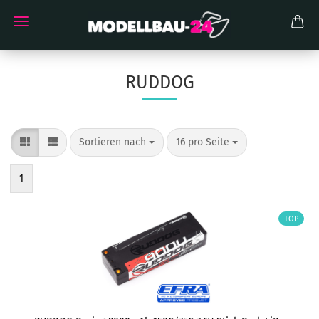
RUDDOG
Sortieren nach
pro Seite
Sortieren nach
16 pro Seite
1
TOP