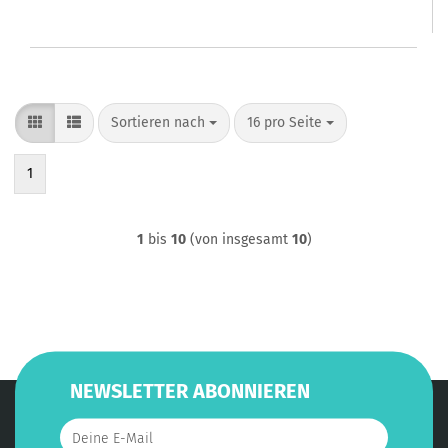
Sortieren nach
pro Seite
Sortieren nach
16 pro Seite
1
1
bis
10
(von insgesamt
10
)
NEWSLETTER ABONNIEREN