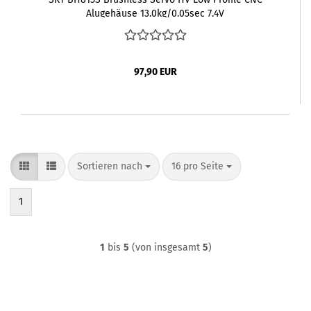
Alugehäuse 13.0kg/0.05sec 7.4V
97,90 EUR
Sortieren nach
pro Seite
Sortieren nach
16 pro Seite
1
1
bis
5
(von insgesamt
5
)