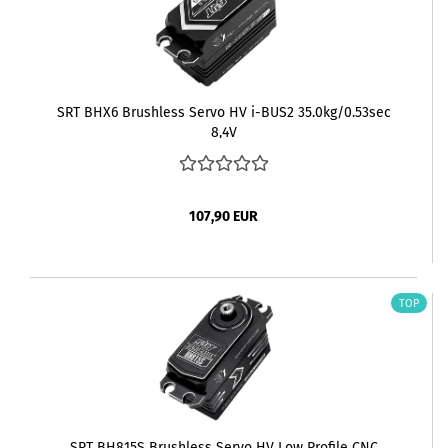
SRT BHX6 Brushless Servo HV i-BUS2 35.0kg/0.53sec
8,4V
107,90 EUR
TOP
SRT BH815S Brushless Servo HV Low Profile CNC