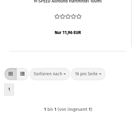
H-SPEED Allround Haftmittel 100ml
Nur 11,96 EUR
Sortieren nach
pro Seite
Sortieren nach
16 pro Seite
1
1
bis
1
(von insgesamt
1
)