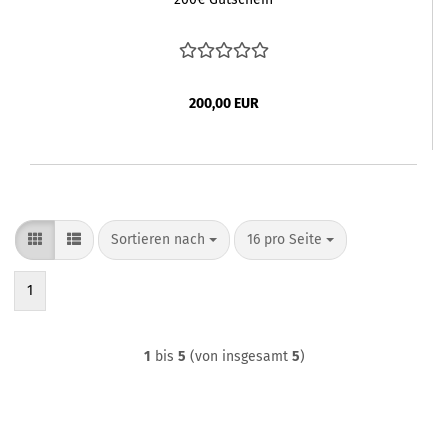
200,00 EUR
Sortieren nach
pro Seite
Sortieren nach
16 pro Seite
1
1
bis
5
(von insgesamt
5
)