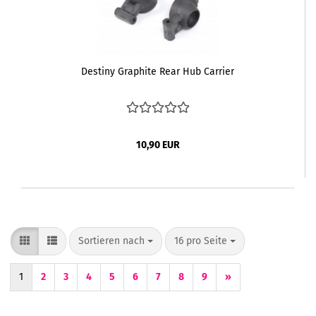
Destiny Graphite Rear Hub Carrier
10,90 EUR
Sortieren nach
pro Seite
Sortieren nach
16 pro Seite
1
2
3
4
5
6
7
8
9
»