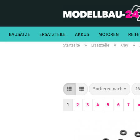
BAUSÄTZE
ERSATZTEILE
AKKUS
MOTOREN
REIFE
»
»
»
Startseite
Ersatzteile
Xray
Sortieren nach
pr
Sortieren nach
16
1
2
3
4
5
6
7