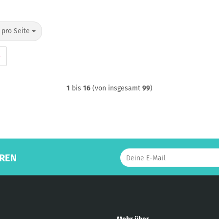
o Seite
 pro Seite
»
1
bis
16
(von insgesamt
99
)
REN