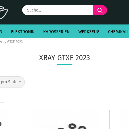
Suche...
N
ELEKTRONIK
KAROSSERIEN
WERKZEUG
CHEMIKALI
Xray GTXE 2023
XRAY GTXE 2023
o Seite
 pro Seite
»