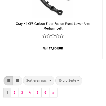
Xray X4 CFF Carbon Fiber Fusion Front Lower Arm
Medium Left
Nur 17,90 EUR
Sortieren nach
pro Seite
Sortieren nach
16 pro Seite
1
2
3
4
5
6
»