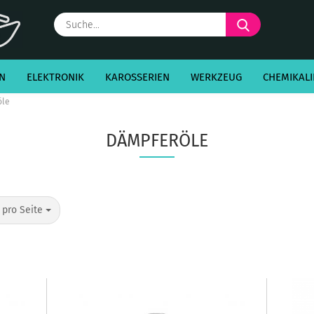
Suche...
N
ELEKTRONIK
KAROSSERIEN
WERKZEUG
CHEMIKALI
öle
DÄMPFERÖLE
o Seite
 pro Seite