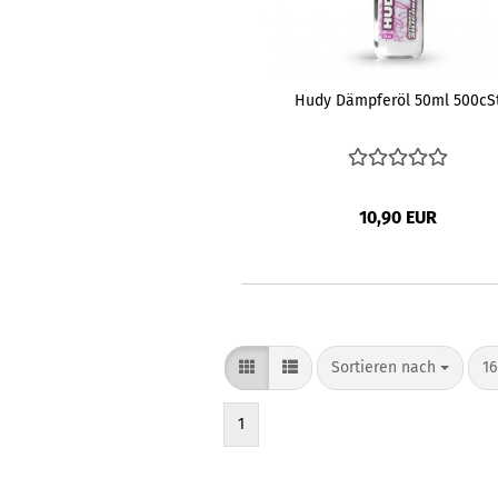
Hudy Dämpferöl 50ml 500cS
10,90 EUR
Sortieren nach
pr
Sortieren nach
16
1