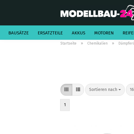
BAUSÄTZE
ERSATZTEILE
AKKUS
MOTOREN
REIFE
»
»
Startseite
Chemikalien
Dämpfer
Sortieren nach
pr
Sortieren nach
16
1