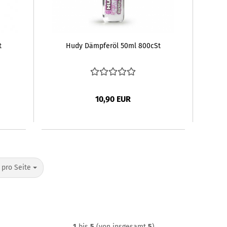
t
Hudy Dämpferöl 50ml 800cSt
10,90 EUR
o Seite
 pro Seite
1
bis
5
(von insgesamt
5
)