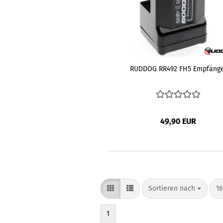
RUDDOG RR492 FH5 Empfänge
49,90 EUR
Sortieren nach
pr
Sortieren nach
16
1