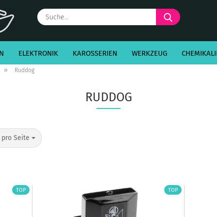
Suche...
N
ELEKTRONIK
KAROSSERIEN
WERKZEUG
CHEMIKALI
»
Ruddog
RUDDOG
o Seite
 pro Seite
TOP
TOP