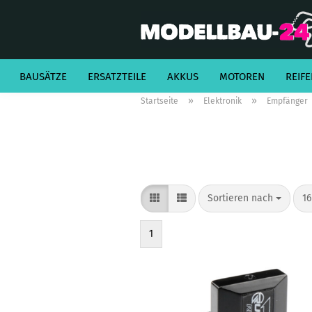
BAUSÄTZE
ERSATZTEILE
AKKUS
MOTOREN
REIFE
»
»
Startseite
Elektronik
Empfänger
Sortieren nach
pr
Sortieren nach
16
1