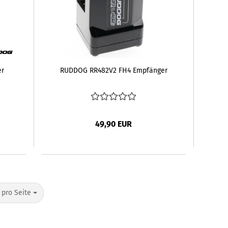
r
RUDDOG RR482V2 FH4 Empfänger
49,90 EUR
o Seite
 pro Seite