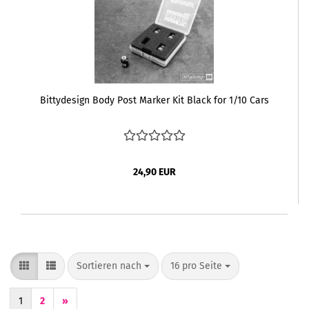
Bittydesign Body Post Marker Kit Black for 1/10 Cars
24,90 EUR
Sortieren nach
pro Seite
Sortieren nach
16 pro Seite
1
2
»