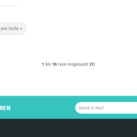
o Seite
 pro Seite
1
bis
16
(von insgesamt
21
)
REN