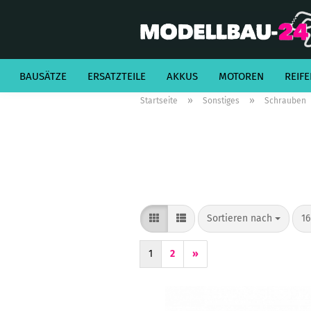
BAUSÄTZE
ERSATZTEILE
AKKUS
MOTOREN
REIFE
»
»
Startseite
Sonstiges
Schrauben
Sortieren nach
pr
Sortieren nach
16
1
2
»