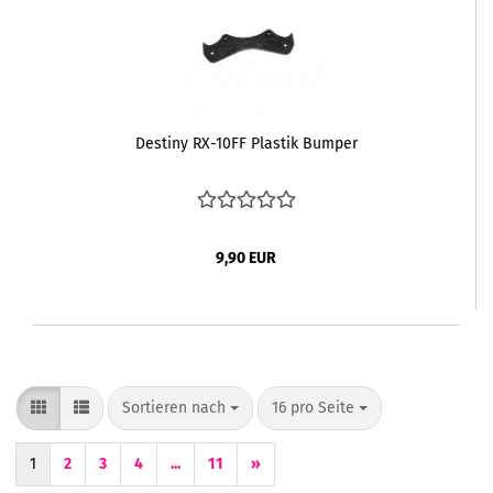
Destiny RX-10FF Plastik Bumper
9,90 EUR
Sortieren nach
pro Seite
Sortieren nach
16 pro Seite
1
2
3
4
...
11
»