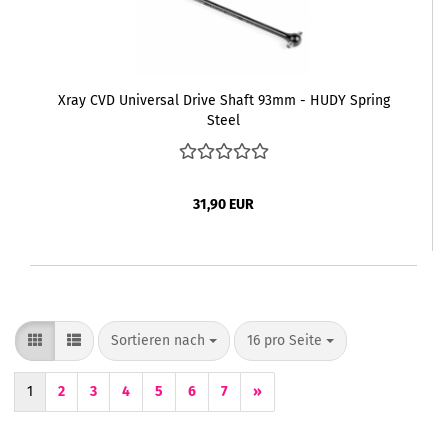
Xray CVD Universal Drive Shaft 93mm - HUDY Spring
Steel
31,90 EUR
Sortieren nach
pro Seite
Sortieren nach
16 pro Seite
1
2
3
4
5
6
7
»