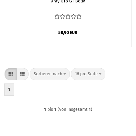
Xray GT8 GT Body
58,90 EUR
Sortieren nach
pro Seite
Sortieren nach
16 pro Seite
1
1
bis
1
(von insgesamt
1
)