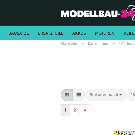
BAUSÄTZE
ERSATZTEILE
AKKUS
MOTOREN
REIFE
»
»
Startseite
Karosserien
1/10 Tou
Sortieren nach
pr
Sortieren nach
16
1
2
»