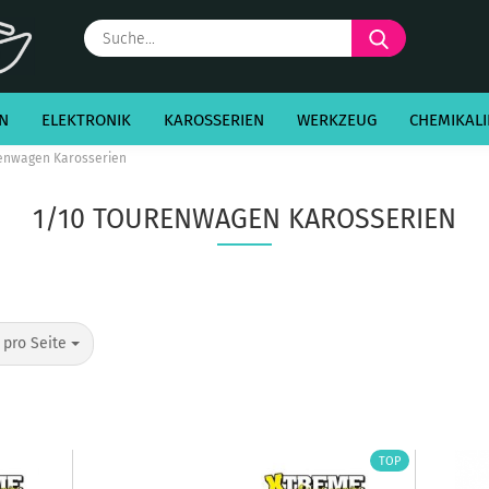
Suche...
N
ELEKTRONIK
KAROSSERIEN
WERKZEUG
CHEMIKALI
renwagen Karosserien
1/10 TOURENWAGEN KAROSSERIEN
o Seite
 pro Seite
TOP