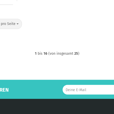
o Seite
 pro Seite
1
bis
16
(von insgesamt
25
)
REN