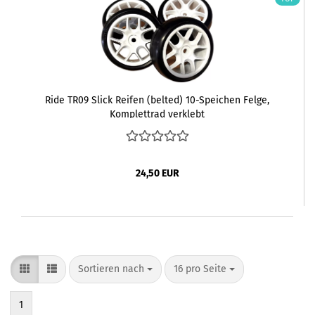
Ride TR09 Slick Reifen (belted) 10-Speichen Felge,
Komplettrad verklebt
24,50 EUR
Sortieren nach
pro Seite
Sortieren nach
16 pro Seite
1