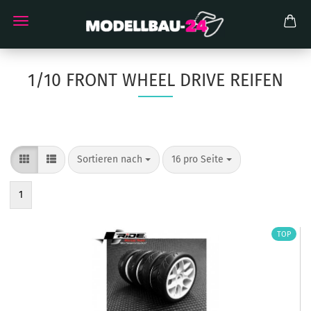
1/10 FRONT WHEEL DRIVE REIFEN
Sortieren nach
pro Seite
Sortieren nach
16 pro Seite
1
TOP