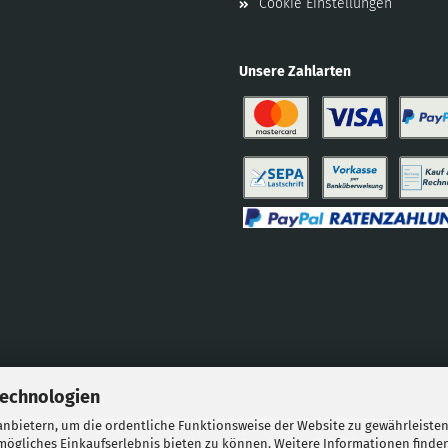
Cookie Einstellungen
Unsere Zahlarten
Technologien
nbietern, um die ordentliche Funktionsweise der Website zu gewährleisten
ögliches Einkaufserlebnis bieten zu können. Weitere Informationen finden
Webshop erstellen
mit Gambio.de © 2026