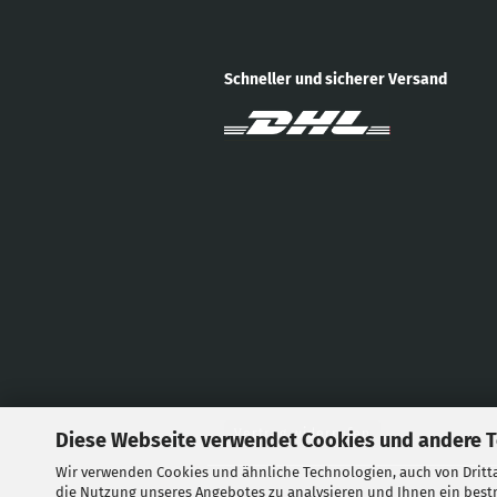
Schneller und sicherer Versand
Vertrag widerrufen
Diese Webseite verwendet Cookies und andere 
Wir verwenden Cookies und ähnliche Technologien, auch von Dritta
die Nutzung unseres Angebotes zu analysieren und Ihnen ein bestm