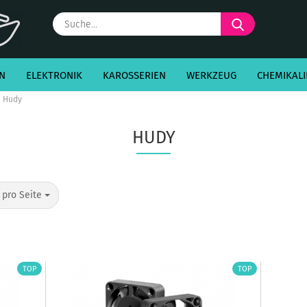
Suche...
N
ELEKTRONIK
KAROSSERIEN
WERKZEUG
CHEMIKALI
Hudy
HUDY
o Seite
 pro Seite
TOP
TOP