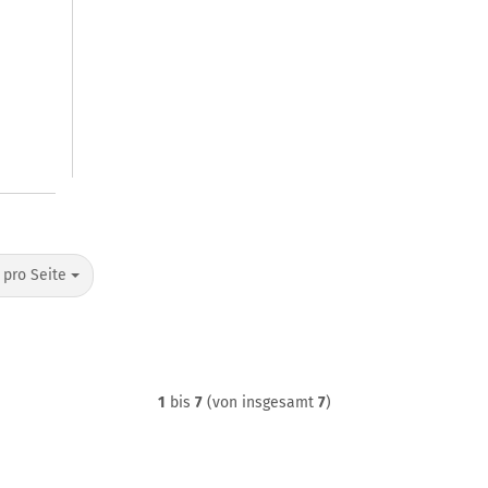
o Seite
 pro Seite
1
bis
7
(von insgesamt
7
)