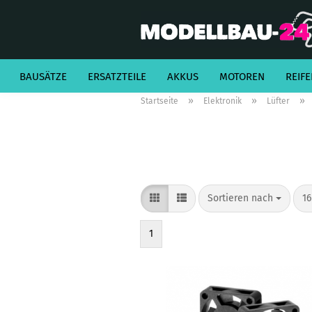
BAUSÄTZE
ERSATZTEILE
AKKUS
MOTOREN
REIFE
»
»
»
Startseite
Elektronik
Lüfter
Sortieren nach
pr
Sortieren nach
16
1