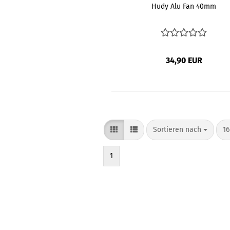
Hudy Alu Fan 40mm
34,90 EUR
Sortieren nach
pr
Sortieren nach
16
1