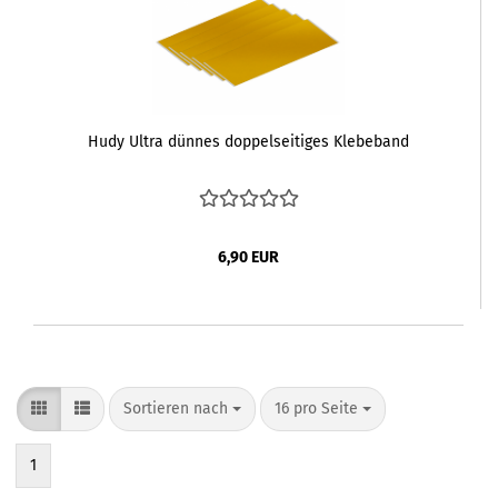
Hudy Ultra dünnes doppelseitiges Klebeband
6,90 EUR
Sortieren nach
pro Seite
Sortieren nach
16 pro Seite
1