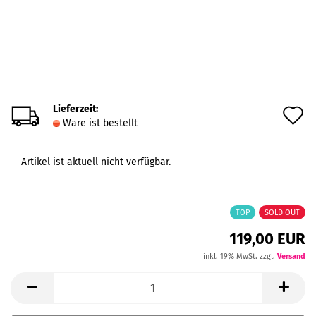
Lieferzeit:
A
Ware ist bestellt
d
M
Artikel ist aktuell nicht verfügbar.
TOP
SOLD OUT
119,00 EUR
inkl. 19% MwSt. zzgl.
Versand