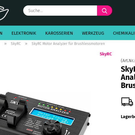
Suche...
N
ELEKTRONIK
KAROSSERIEN
WERKZEUG
CHEMIKALI
»
»
SkyRC
SkyRC Motor Analyzer für Brushlessmotoren
SkyRC
(Art.Nr.
Sky
Anal
Bru
Lagerb