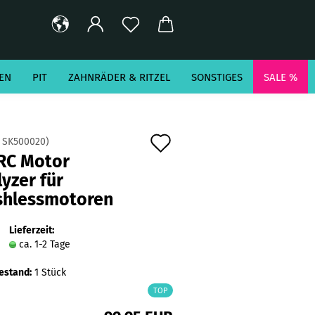
EN
PIT
ZAHNRÄDER & RITZEL
SONSTIGES
SALE %
Auf
:
SK500020
)
RC Motor
den
yzer für
Merkzettel
shlessmotoren
Lieferzeit:
ca. 1-2 Tage
estand:
1
Stück
TOP