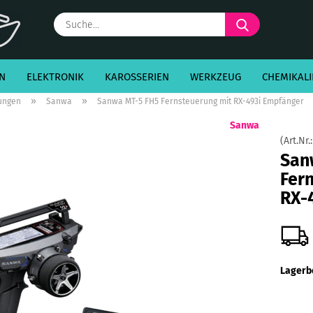
Suche...
N
ELEKTRONIK
KAROSSERIEN
WERKZEUG
CHEMIKALI
»
»
ungen
Sanwa
Sanwa MT-5 FH5 Fernsteuerung mit RX-493i Empfänger
Sanwa
(Art.Nr.
San
Fer
RX-
Lagerb