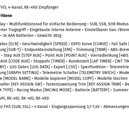
FH5, 4-Kanal, RX-493i Empfänger
rittene
lay • Multifunktionsrad für einfache Bedienung • SUR, SSR, SHR Modus
erter Tragegriff • Eingebaute interne Antenne • Einstellbarer Gas-/Bre
• 3x AAA Batterien • Gewicht 382g
ates [D/R] • Geschwindigkeit [SPEED] • EXPO Kurve [CURVE] • Fail Safe 
ng [SUB-T] • Endpunkteinstellung [EPA] • Trimmung [TRIM] • ABS-Brems
 • Step AUX [STEP AUX] • Point AUX [POINT AUX] • Vierradlenkung [4WS
 AUX [CODE AUX] • Stoppuhr [TIMER] • Rundenzeit [LAP TIMER] • [INT 
RY] • LOG Daten [LOG DATA] • Export [.CSV] • Sperrfunktion • Telemetri
llung [GRAPH SETTING] • Telemetrie Schalter [TELEMETRY SWICH] • Mod
e [MODEL NAME] • Modelle kopieren [MODEL COPY] • Modelle löschen 
halter [KEY ASSIGN SW] • Tastenzuweisung Trim [KEY ASSIGN TRIM] • B
X TYPE] • Racing Modus [RACING MODE] • Batterie [BATTERY] • Summer 
91, RX-492, RX-493, RX-493i
Hz FH5 (SUR, SSL) • 4 Kanal • Eingangsspannung 3,7-7,4V • Abmessunge