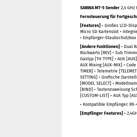
SANWA MT-5 Sender
2,4 GHz 
Fernsteuerung für Fortgesch
[Features]
• Großes LCD-Disp
Micro SD Kartenslot • Integri
• Empfänger-Staubschutzbox 
[Andere Funktionen]
• Dual R
Rückwärts [REV] • Sub Trimmu
Gastyp [TH TYPE] • AUX [AUX]
AUX Mixing [AUX-MIX] • Code
TIMER] • Telemetrie [TELEMET
SETTING] • Grafische Darste
[MODEL SELECT] • Modellnam
[BIND] • Tastenzuweisung Sc
[CUSTOM-LIST] • AUX Typ [AU
• Kompatible Empfänger: RX-4
[Empfänger Features]
• 2,4G