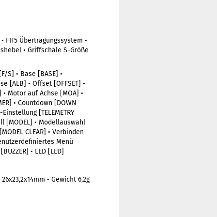
 • FH5 Übertragungssystem •
mshebel • Griffschale S-Größe
[F/S] • Base [BASE] •
e [ALB] • Offset [OFFSET] •
] • Motor auf Achse [MOA] •
TIMER] • Countdown [DOWN
e-Einstellung [TELEMETRY
ell [MODEL] • Modellauswahl
[MODEL CLEAR] • Verbinden
enutzerdefiniertes Menü
[BUZZER] • LED [LED]
n 26x23,2x14mm • Gewicht 6,2g