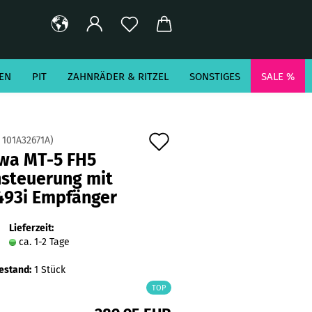
EN
PIT
ZAHNRÄDER & RITZEL
SONSTIGES
SALE %
Auf
:
101A32671A
)
wa MT-5 FH5
den
nsteuerung mit
Merkzettel
493i Empfänger
Lieferzeit:
ca. 1-2 Tage
estand:
1
Stück
TOP