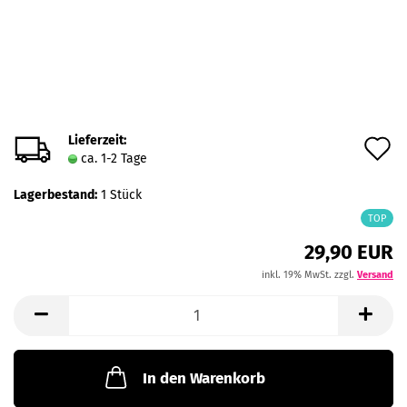
Lieferzeit:
A
ca. 1-2 Tage
d
Lagerbestand:
1
Stück
M
TOP
29,90 EUR
inkl. 19% MwSt. zzgl.
Versand
In den Warenkorb