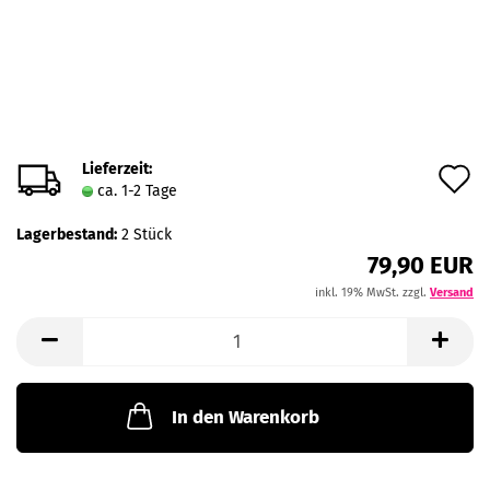
Lieferzeit:
A
ca. 1-2 Tage
d
Lagerbestand:
2
Stück
M
79,90 EUR
inkl. 19% MwSt. zzgl.
Versand
In den Warenkorb