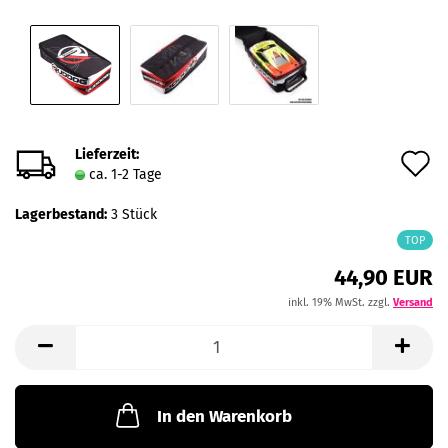
Lieferzeit:
A
ca. 1-2 Tage
d
Lagerbestand:
3
Stück
M
TOP
44,90 EUR
inkl. 19% MwSt. zzgl.
Versand
In den Warenkorb