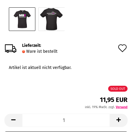
Lieferzeit:
A
Ware ist bestellt
d
M
Artikel ist aktuell nicht verfügbar.
SOLD OUT
11,95 EUR
inkl. 19% MwSt. zzgl.
Versand