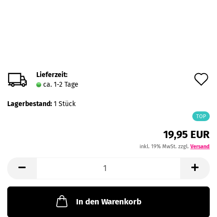
Lieferzeit:
A
ca. 1-2 Tage
d
Lagerbestand:
1
Stück
M
TOP
19,95 EUR
inkl. 19% MwSt. zzgl.
Versand
In den Warenkorb