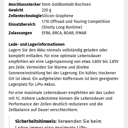
Anschlussstecker
5mm Goldkontakt-Buchsen
Gewicht
220 g
Zellentechnologie
Silicon-Graphene
1/10 Offroad und Touring Competition
Einsatzbereich
(Shorty Long Runtime)
Zulassungen
EFRA, BRCA, ROAR, IFMAR
Lade- und Lagerinformationen
Lagern Sie den Akku niemals vollständig geladen oder
komplett entladen. Für eine optimale Lebensdauer
empfehlen wir eine Lagerspannung von etwa 3.80V bis 3.85V
pro Zelle. Vermeiden Sie Wärme und direkte
Sonneneinstrahlung bei der Lagerung. Ein kühler, trockener
Ort ist ideal. Ein aufgeheizter Kofferraum ist kein geeigneter
Lagerplatz für LiPo-Akkus.
Für eine maximale Lebensdauer empfehlen wir das Laden
mit 1C. Höhere Ladeströme können die Lebensdauer und
Performance der Zellen deutlich reduzieren und die
Zellbalance auf Dauer verschlechtern.
Sicherheitshinweis:
Verwenden Sie beim
Laden immer eine geeignete LiPo-