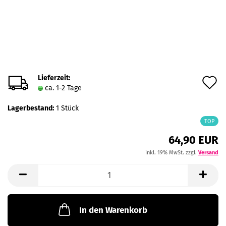
Lieferzeit:
A
ca. 1-2 Tage
d
Lagerbestand:
1
Stück
M
TOP
64,90 EUR
inkl. 19% MwSt. zzgl.
Versand
In den Warenkorb