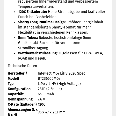
reduziertem Innenwiderstand und verbessertem
Temperaturverhalten.
120C Entladerate:
Hohe Stromabgabe und kraftvoller
Punch bei Gasbefehlen.
Shorty Long Runtime Design:
Erhöhter Energieinhalt
im standardisierten Shorty-Format für mehr
Flexibilität in verschiedenen Rennklassen.
5mm Tubes:
Robuste, hochstromfähige 5mm
Goldkontakt-Buchsen für verlustarme
Stromübertragung.
Wettbewerbszulassung:
Zugelassen für EFRA, BRCA,
ROAR und IFMAR.
Technische Daten
Hersteller /
Intellect MC4 LiHV 2026 Spec
Modell
BT2S6600MC4
Typ
LiPo / LiHV (High Voltage)
Konfiguration
2S1P (2 Zellen)
Kapazität
6600 mAh
Nennspannung
7.6 V
C-Rate (Entladen)
120C
Abmessungen (L x
96 x 47 x 25.1 mm
B x H)