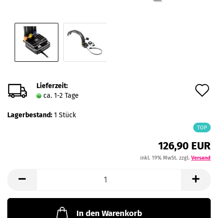
Lieferzeit:
A
ca. 1-2 Tage
d
Lagerbestand:
1
Stück
M
TOP
126,90 EUR
inkl. 19% MwSt. zzgl.
Versand
In den Warenkorb