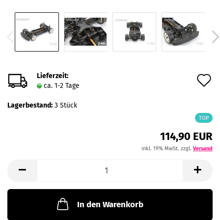
Lieferzeit:
A
ca. 1-2 Tage
d
Lagerbestand:
3
Stück
M
TOP
114,90 EUR
inkl. 19% MwSt. zzgl.
Versand
In den Warenkorb