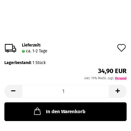
Lieferzeit:
A
ca. 1-2 Tage
d
Lagerbestand:
1
Stück
M
34,90 EUR
inkl. 19% MwSt. zzgl.
Versand
In den Warenkorb