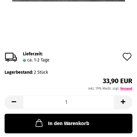
Lieferzeit:
A
ca. 1-2 Tage
d
Lagerbestand:
2
Stück
M
33,90 EUR
inkl. 19% MwSt. zzgl.
Versand
In den Warenkorb