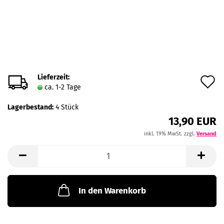
Lieferzeit:
A
ca. 1-2 Tage
d
Lagerbestand:
4
Stück
M
13,90 EUR
inkl. 19% MwSt. zzgl.
Versand
In den Warenkorb