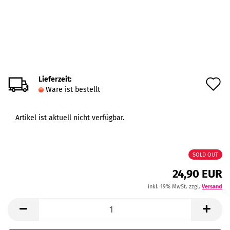
Lieferzeit:
A
Ware ist bestellt
d
M
Artikel ist aktuell nicht verfügbar.
SOLD OUT
24,90 EUR
inkl. 19% MwSt. zzgl.
Versand