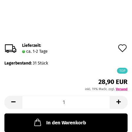
Lieferzeit:
A
ca. 1-2 Tage
d
Lagerbestand:
31
Stück
M
TOP
28,90 EUR
inkl. 19% MwSt. zzgl.
Versand
In den Warenkorb