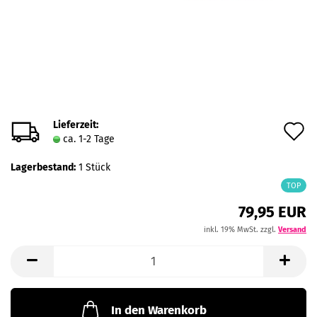
Lieferzeit:
A
ca. 1-2 Tage
d
Lagerbestand:
1
Stück
M
TOP
79,95 EUR
inkl. 19% MwSt. zzgl.
Versand
In den Warenkorb