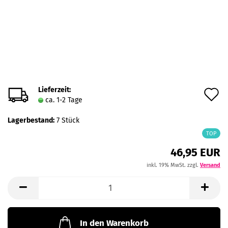
Lieferzeit:
A
ca. 1-2 Tage
d
Lagerbestand:
7
Stück
M
TOP
46,95 EUR
inkl. 19% MwSt. zzgl.
Versand
In den Warenkorb